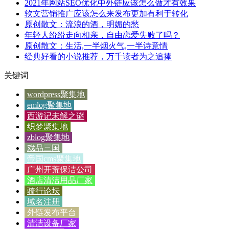
2021年网站SEO优化中外链应该怎么做才有效果
软文营销推广应该怎么来发布更加有利于转化
原创散文：流浪的酒，明媚的愁
年轻人纷纷走向相亲，自由恋爱失败了吗？
原创散文：生活,一半烟火气,一半诗意情
经典好看的小说推荐，万千读者为之追捧
关键词
wordpress聚集地
emlog聚集地
西游记未解之谜
织梦聚集地
zblog聚集地
戏品三国
帝国cms聚集地
广州开荒保洁公司
酒店清洁用品厂家
骑行论坛
域名注册
外链发布平台
清洁设备厂家