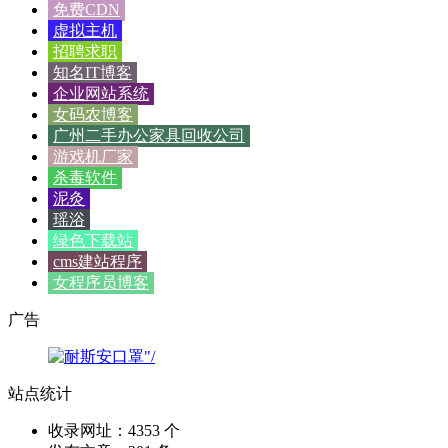
免费CDN
虚拟主机
招聘求职
知名IT博客
企业网站系统
女码农博客
广州二手办公家具回收公司
游戏机厂家
杀毒软件
泥灸
瑶浴
绿色下载站
cms建站程序
女程序员博客
广告
站点统计
收录网址：4353 个