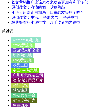
软文营销推广应该怎么来发布更加有利于转化
原创散文：流浪的酒，明媚的愁
年轻人纷纷走向相亲，自由恋爱失败了吗？
原创散文：生活,一半烟火气,一半诗意情
经典好看的小说推荐，万千读者为之追捧
关键词
wordpress聚集地
emlog聚集地
西游记未解之谜
织梦聚集地
zblog聚集地
戏品三国
帝国cms聚集地
广州开荒保洁公司
酒店清洁用品厂家
骑行论坛
域名注册
外链发布平台
清洁设备厂家
免费CDN