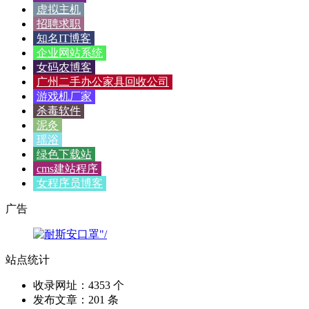
虚拟主机
招聘求职
知名IT博客
企业网站系统
女码农博客
广州二手办公家具回收公司
游戏机厂家
杀毒软件
泥灸
瑶浴
绿色下载站
cms建站程序
女程序员博客
广告
站点统计
收录网址：4353 个
发布文章：201 条